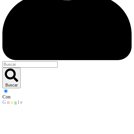
Buscar
Con
G
o
o
g
l
e