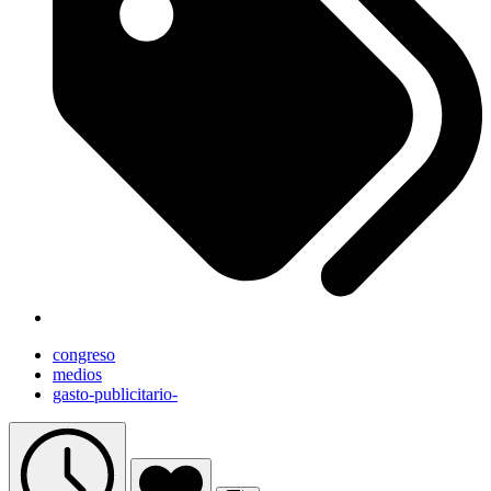
congreso
medios
gasto-publicitario-