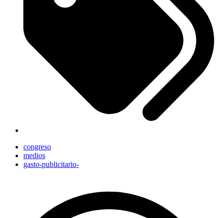
congreso
medios
gasto-publicitario-