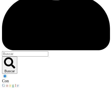
Buscar
Con
G
o
o
g
l
e