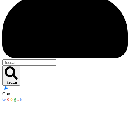
Buscar
Con
G
o
o
g
l
e