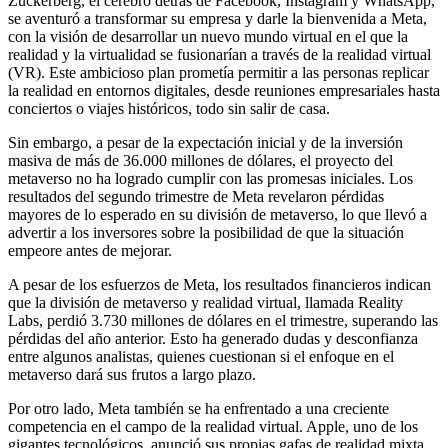
Zuckerberg, el cerebro detrás de Facebook, Instagram y WhatsApp,
se aventuró a transformar su empresa y darle la bienvenida a Meta,
con la visión de desarrollar un nuevo mundo virtual en el que la
realidad y la virtualidad se fusionarían a través de la realidad virtual
(VR). Este ambicioso plan prometía permitir a las personas replicar
la realidad en entornos digitales, desde reuniones empresariales hasta
conciertos o viajes históricos, todo sin salir de casa.
Sin embargo, a pesar de la expectación inicial y de la inversión
masiva de más de 36.000 millones de dólares, el proyecto del
metaverso no ha logrado cumplir con las promesas iniciales. Los
resultados del segundo trimestre de Meta revelaron pérdidas
mayores de lo esperado en su división de metaverso, lo que llevó a
advertir a los inversores sobre la posibilidad de que la situación
empeore antes de mejorar.
A pesar de los esfuerzos de Meta, los resultados financieros indican
que la división de metaverso y realidad virtual, llamada Reality
Labs, perdió 3.730 millones de dólares en el trimestre, superando las
pérdidas del año anterior. Esto ha generado dudas y desconfianza
entre algunos analistas, quienes cuestionan si el enfoque en el
metaverso dará sus frutos a largo plazo.
Por otro lado, Meta también se ha enfrentado a una creciente
competencia en el campo de la realidad virtual. Apple, uno de los
gigantes tecnológicos, anunció sus propias gafas de realidad mixta,