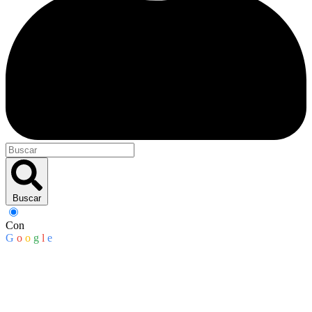
Buscar
Con
G
o
o
g
l
e