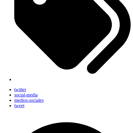
twitter
social-media
medios-sociales
tweet