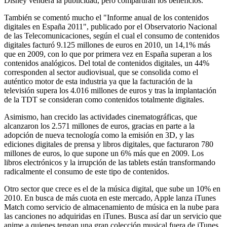
Disney venderá la publicidad, pero compartirán los beneficios.
También se comentó mucho el "Informe anual de los contenidos
digitales en España 2011", publicado por el Observatorio Nacional
de las Telecomunicaciones, según el cual el consumo de contenidos
digitales facturó 9.125 millones de euros en 2010, un 14,1% más
que en 2009, con lo que por primera vez en España superan a los
contenidos analógicos. Del total de contenidos digitales, un 44%
corresponden al sector audiovisual, que se consolida como el
auténtico motor de esta industria ya que la facturación de la
televisión supera los 4.016 millones de euros y tras la implantación
de la TDT se consideran como contenidos totalmente digitales.
Asimismo, han crecido las actividades cinematográficas, que
alcanzaron los 2.571 millones de euros, gracias en parte a la
adopción de nueva tecnología como la emisión en 3D, y las
ediciones digitales de prensa y libros digitales, que facturaron 780
millones de euros, lo que supone un 6% más que en 2009. Los
libros electrónicos y la irrupción de las tablets están transformando
radicalmente el consumo de este tipo de contenidos.
Otro sector que crece es el de la música digital, que sube un 10% en
2010. En busca de más cuota en este mercado, Apple lanza iTunes
Match como servicio de almacenamiento de música en la nube para
las canciones no adquiridas en iTunes. Busca así dar un servicio que
anime a quienes tengan una gran colección musical fuera de iTunes