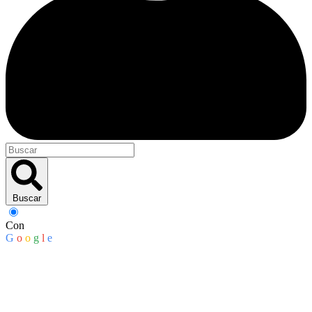
Buscar
Con
G
o
o
g
l
e