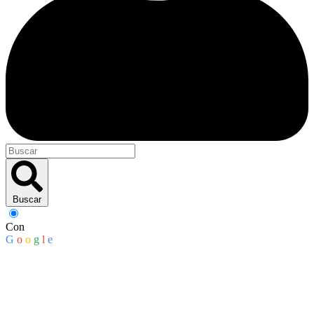
Buscar
Con
G
o
o
g
l
e