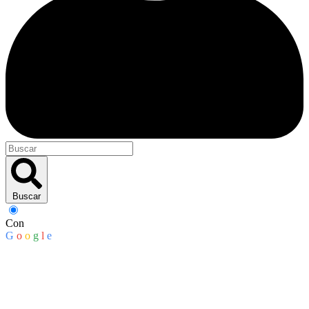
Buscar
Con
G
o
o
g
l
e