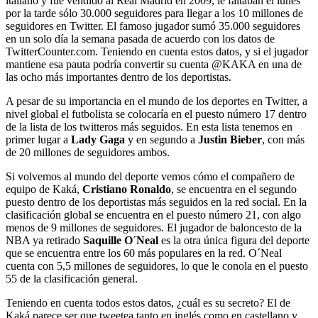
italiano y fue vendido al Real Madrid en 2009, le faltaban el lunes
por la tarde sólo 30.000 seguidores para llegar a los 10 millones de
seguidores en Twitter. El famoso jugador sumó 35.000 seguidores
en un solo día la semana pasada de acuerdo con los datos de
TwitterCounter.com. Teniendo en cuenta estos datos, y si el jugador
mantiene esa pauta podría convertir su cuenta @KAKA en una de
las ocho más importantes dentro de los deportistas.
A pesar de su importancia en el mundo de los deportes en Twitter, a
nivel global el futbolista se colocaría en el puesto número 17 dentro
de la lista de los twitteros más seguidos. En esta lista tenemos en
primer lugar a
Lady Gaga
y en segundo a
Justin Bieber
, con más
de 20 millones de seguidores ambos.
Si volvemos al mundo del deporte vemos cómo el compañero de
equipo de Kaká,
Cristiano Ronaldo
, se encuentra en el segundo
puesto dentro de los deportistas más seguidos en la red social. En la
clasificación global se encuentra en el puesto número 21, con algo
menos de 9 millones de seguidores. El jugador de baloncesto de la
NBA ya retirado
Saquille O´Neal
es la otra única figura del deporte
que se encuentra entre los 60 más populares en la red. O´Neal
cuenta con 5,5 millones de seguidores, lo que le conola en el puesto
55 de la clasificación general.
Teniendo en cuenta todos estos datos, ¿cuál es su secreto? El de
Kaká parece ser que tweetea tanto en inglés como en castellano y