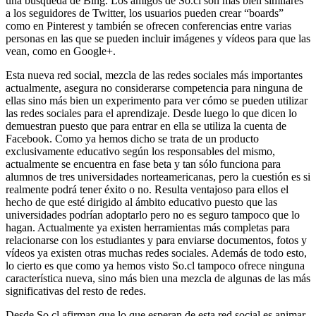
una búsqueda de Bing. Los amigos de So.cl son más bien similares
a los seguidores de Twitter, los usuarios pueden crear “boards”
como en Pinterest y también se ofrecen conferencias entre varias
personas en las que se pueden incluir imágenes y vídeos para que las
vean, como en Google+.
Esta nueva red social, mezcla de las redes sociales más importantes
actualmente, asegura no considerarse competencia para ninguna de
ellas sino más bien un experimento para ver cómo se pueden utilizar
las redes sociales para el aprendizaje. Desde luego lo que dicen lo
demuestran puesto que para entrar en ella se utiliza la cuenta de
Facebook. Como ya hemos dicho se trata de un producto
exclusivamente educativo según los responsables del mismo,
actualmente se encuentra en fase beta y tan sólo funciona para
alumnos de tres universidades norteamericanas, pero la cuestión es si
realmente podrá tener éxito o no. Resulta ventajoso para ellos el
hecho de que esté dirigido al ámbito educativo puesto que las
universidades podrían adoptarlo pero no es seguro tampoco que lo
hagan. Actualmente ya existen herramientas más completas para
relacionarse con los estudiantes y para enviarse documentos, fotos y
vídeos ya existen otras muchas redes sociales. Además de todo esto,
lo cierto es que como ya hemos visto So.cl tampoco ofrece ninguna
característica nueva, sino más bien una mezcla de algunas de las más
significativas del resto de redes.
Desde So.cl afirman que lo que esperan de esta red social es animar