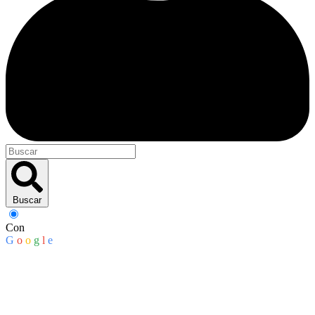
Buscar
Con
G
o
o
g
l
e