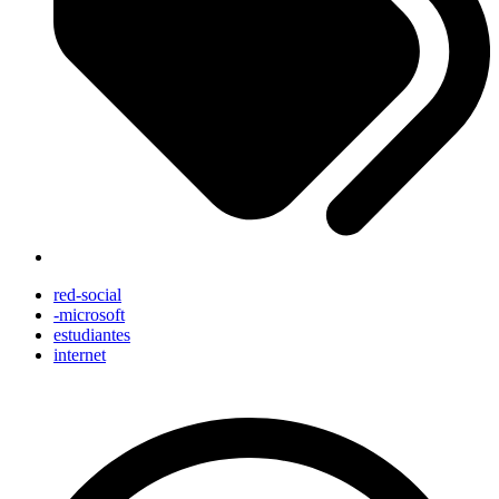
red-social
-microsoft
estudiantes
internet