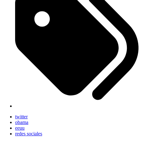
twitter
obama
eeuu
redes sociales