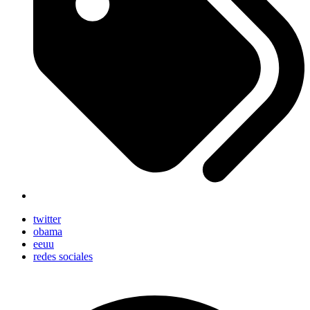
twitter
obama
eeuu
redes sociales