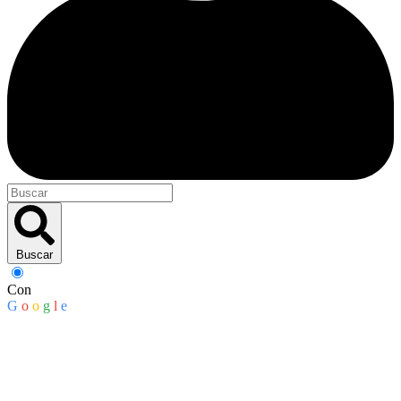
Buscar
Con
G
o
o
g
l
e