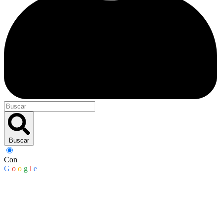
Buscar
Con
G
o
o
g
l
e