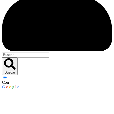
Buscar
Con
G
o
o
g
l
e