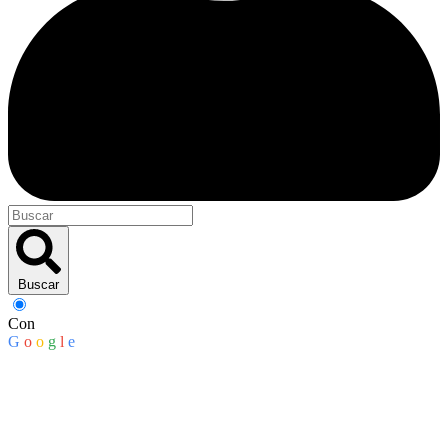
Buscar
Con
G
o
o
g
l
e