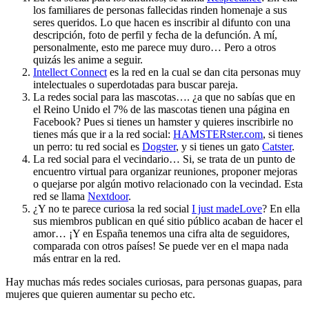
los familiares de personas fallecidas rinden homenaje a sus
seres queridos. Lo que hacen es inscribir al difunto con una
descripción, foto de perfil y fecha de la defunción. A mí,
personalmente, esto me parece muy duro… Pero a otros
quizás les anime a seguir.
Intellect Connect
es la red en la cual se dan cita personas muy
intelectuales o superdotadas para buscar pareja.
La redes social para las mascotas…. ¿a que no sabías que en
el Reino Unido el 7% de las mascotas tienen una página en
Facebook? Pues si tienes un hamster y quieres inscribirle no
tienes más que ir a la red social:
HAMSTERster.com
, si tienes
un perro: tu red social es
Dogster
, y si tienes un gato
Catster
.
La red social para el vecindario… Si, se trata de un punto de
encuentro virtual para organizar reuniones, proponer mejoras
o quejarse por algún motivo relacionado con la vecindad. Esta
red se llama
Nextdoor
.
¿Y no te parece curiosa la red social
I just madeLove
? En ella
sus miembros publican en qué sitio público acaban de hacer el
amor… ¡Y en España tenemos una cifra alta de seguidores,
comparada con otros países! Se puede ver en el mapa nada
más entrar en la red.
Hay muchas más redes sociales curiosas, para personas guapas, para
mujeres que quieren aumentar su pecho etc.