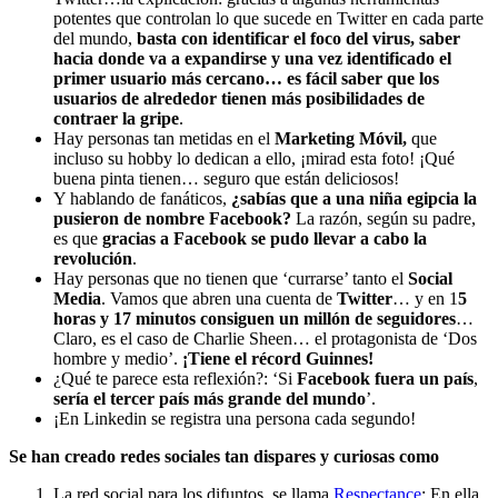
potentes que controlan lo que sucede en Twitter en cada parte
del mundo,
basta con identificar el foco del virus, saber
hacia donde va a expandirse y una vez identificado el
primer usuario más cercano… es fácil saber que los
usuarios de alrededor tienen más posibilidades de
contraer la gripe
.
Hay personas tan metidas en el
Marketing Móvil,
que
incluso su hobby lo dedican a ello, ¡mirad esta foto! ¡Qué
buena pinta tienen… seguro que están deliciosos!
Y hablando de fanáticos,
¿sabías que a una niña egipcia la
pusieron de nombre Facebook?
La razón, según su padre,
es que
gracias a Facebook se pudo llevar a cabo la
revolución
.
Hay personas que no tienen que ‘currarse’ tanto el
Social
Media
. Vamos que abren una cuenta de
Twitter
… y en 1
5
horas y 17 minutos consiguen un millón de seguidores
…
Claro, es el caso de Charlie Sheen… el protagonista de ‘Dos
hombre y medio’.
¡Tiene el récord Guinnes!
¿Qué te parece esta reflexión?: ‘Si
Facebook fuera un país
,
sería el tercer país más grande del mundo
’.
¡En Linkedin se registra una persona cada segundo!
Se han creado redes sociales tan dispares y curiosas como
La red social para los difuntos, se llama
Respectance
: En ella