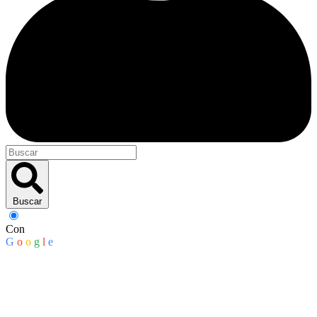
Buscar
Con
G
o
o
g
l
e