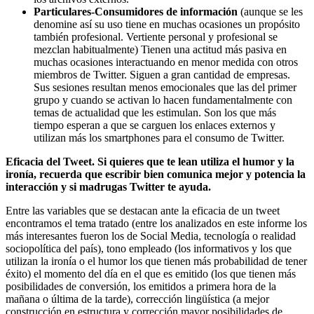
Particulares-Consumidores de información
(aunque se les
denomine así su uso tiene en muchas ocasiones un propósito
también profesional. Vertiente personal y profesional se
mezclan habitualmente) Tienen una actitud más pasiva en
muchas ocasiones interactuando en menor medida con otros
miembros de Twitter. Siguen a gran cantidad de empresas.
Sus sesiones resultan menos emocionales que las del primer
grupo y cuando se activan lo hacen fundamentalmente con
temas de actualidad que les estimulan. Son los que más
tiempo esperan a que se carguen los enlaces externos y
utilizan más los smartphones para el consumo de Twitter.
Eficacia del Tweet. Si quieres que te lean utiliza el humor y la
ironía, recuerda que escribir bien comunica mejor y potencia la
interacción y si madrugas Twitter te ayuda.
Entre las variables que se destacan ante la eficacia de un tweet
encontramos el tema tratado (entre los analizados en este informe los
más interesantes fueron los de Social Media, tecnología o realidad
sociopolítica del país), tono empleado (los informativos y los que
utilizan la ironía o el humor los que tienen más probabilidad de tener
éxito) el momento del día en el que es emitido (los que tienen más
posibilidades de conversión, los emitidos a primera hora de la
mañana o última de la tarde), corrección lingüística (a mejor
construcción en estructura y corrección mayor posibilidades de