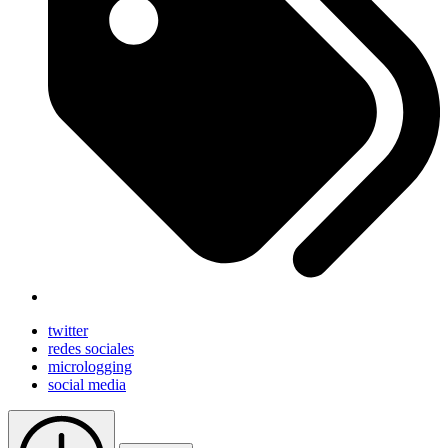
twitter
redes sociales
micrologging
social media