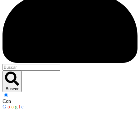
Buscar
Con
G
o
o
g
l
e