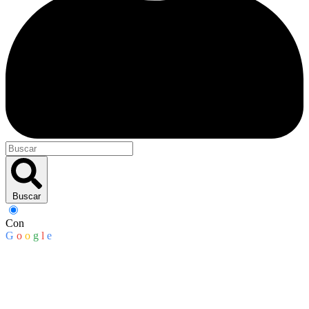
Buscar
Con
G
o
o
g
l
e