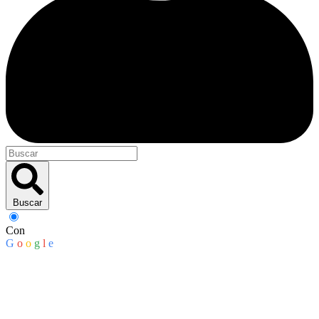
Buscar
Con
G
o
o
g
l
e