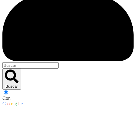
Buscar
Con
G
o
o
g
l
e