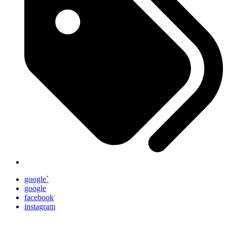
google`
google
facebook
instagram