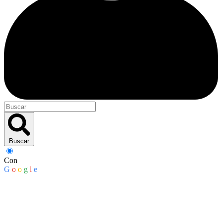
Buscar
Con
G
o
o
g
l
e