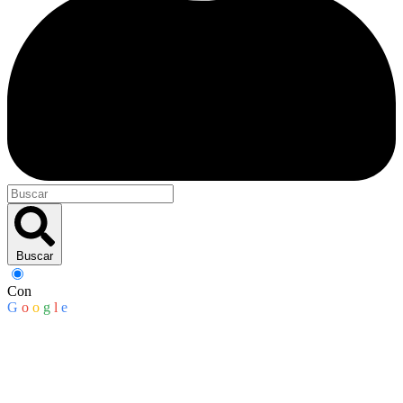
Buscar
Con
G
o
o
g
l
e