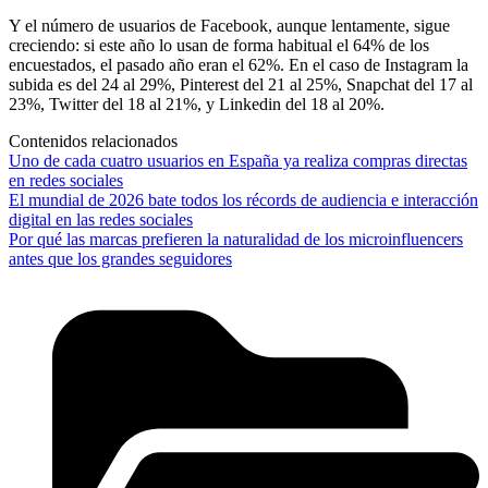
Y el número de usuarios de Facebook, aunque lentamente, sigue
creciendo: si este año lo usan de forma habitual el 64% de los
encuestados, el pasado año eran el 62%. En el caso de Instagram la
subida es del 24 al 29%, Pinterest del 21 al 25%, Snapchat del 17 al
23%, Twitter del 18 al 21%, y Linkedin del 18 al 20%.
Contenidos relacionados
Uno de cada cuatro usuarios en España ya realiza compras directas
en redes sociales
El mundial de 2026 bate todos los récords de audiencia e interacción
digital en las redes sociales
Por qué las marcas prefieren la naturalidad de los microinfluencers
antes que los grandes seguidores