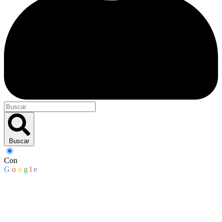
Buscar
Con
G
o
o
g
l
e