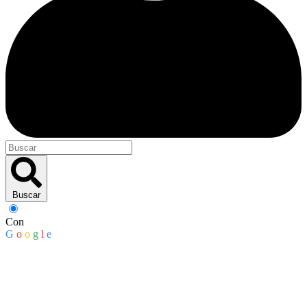
Buscar
Con
G
o
o
g
l
e