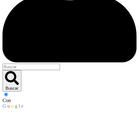
Buscar
Con
G
o
o
g
l
e