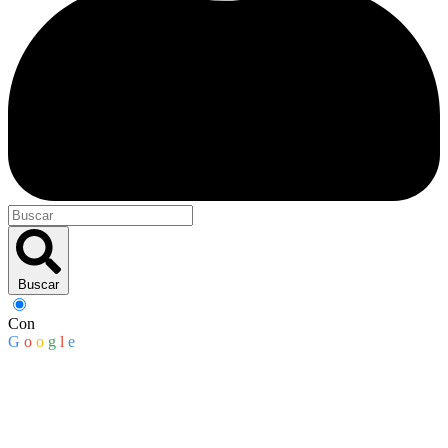
Buscar
Con
G
o
o
g
l
e