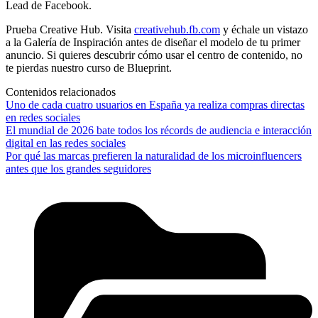
Lead de Facebook.
Prueba Creative Hub. Visita
creativehub.fb.com
y échale un vistazo
a la Galería de Inspiración antes de diseñar el modelo de tu primer
anuncio. Si quieres descubrir cómo usar el centro de contenido, no
te pierdas nuestro curso de Blueprint.
Contenidos relacionados
Uno de cada cuatro usuarios en España ya realiza compras directas
en redes sociales
El mundial de 2026 bate todos los récords de audiencia e interacción
digital en las redes sociales
Por qué las marcas prefieren la naturalidad de los microinfluencers
antes que los grandes seguidores