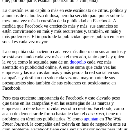
que, por otra parte, estaban polarizando la campaña).
La cuestión es un capítulo más en este escándalo de cifras, política y
anuncios de naturaleza dudosa, pero ha servido para poner sobre la
mesa una vez más la cuestión de la publicidad en Facebook. A
medida que Facebook va creciendo más y más, sus anuncios se
están convirtiendo en más y más recurrentes y, también, en más y
más poderosos. El impacto de la publicidad que se publica en la red
social es cada vez mayor.
La compañía está haciendo cada vez más dinero con sus anuncios y
se está asentando cada vez más en el mercado, tanto que hay quien
la ve ya como la segunda pata de un
duopolio
cada vez más
asentado en publicidad online. A eso se suma que cada vez las
empresas y las marcas dan más y más peso a la red social en sus
campañas y destinan no solo cada vez una mayor parte de sus
presupuestos sino también de sus esfuerzos en posicionarse en
Facebook.
Pero esta creciente importancia de Facebook y este elevado peso
que tiene en las campañas y en las estrategias de las marcas y
empresas no debe hacer olvidar esa otra cuestión: Facebook, como
acaba de demostrar de forma bastante clara el
caso ruso
, tiene un
problema en términos publicitarios. Y, como
apuntan
en
The Wall
Street Journal
, la compañía está todavía en fase de negación ante su
gran problema. Facebook tiene cada vez un mayor poder para influir