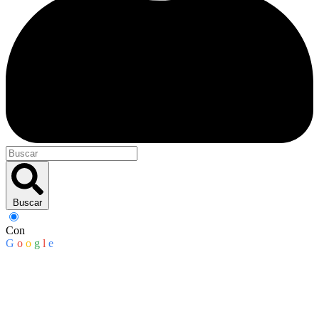
Buscar
Con
G
o
o
g
l
e