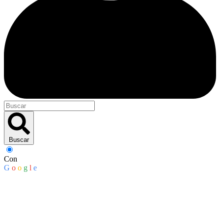
Buscar
Con
G
o
o
g
l
e