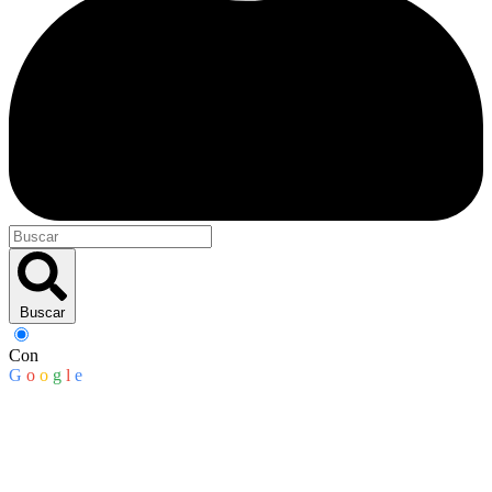
Buscar
Con
G
o
o
g
l
e