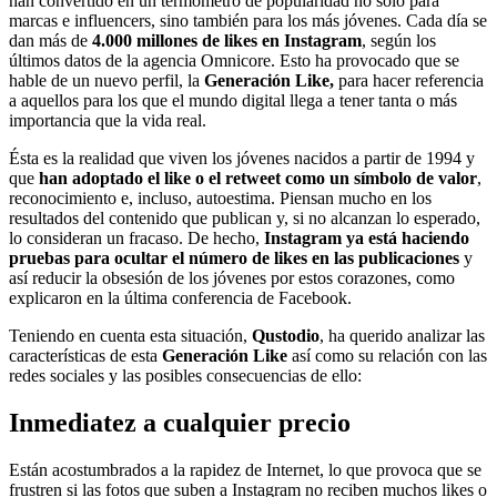
han convertido en un termómetro de popularidad no solo para
marcas e influencers, sino también para los más jóvenes. Cada día se
dan más de
4.000 millones
de likes en Instagram
, según los
últimos datos de la agencia Omnicore. Esto ha provocado que se
hable de un nuevo perfil, la
Generación Like,
para hacer referencia
a aquellos para los que el mundo digital llega a tener tanta o más
importancia que la vida real.
Ésta es la realidad que viven los jóvenes nacidos a partir de 1994 y
que
han adoptado el like o el retweet como un símbolo de valor
,
reconocimiento e, incluso, autoestima. Piensan mucho en los
resultados del contenido que publican y, si no alcanzan lo esperado,
lo consideran un fracaso. De hecho,
Instagram ya está haciendo
pruebas para ocultar el número de likes en las publicaciones
y
así reducir la obsesión de los jóvenes por estos corazones, como
explicaron en la última conferencia de Facebook.
Teniendo en cuenta esta situación,
Qustodio
, ha querido analizar las
características de esta
Generación Like
así como su relación con las
redes sociales y las posibles consecuencias de ello:
Inmediatez a cualquier precio
Están acostumbrados a la rapidez de Internet, lo que provoca que se
frustren si las fotos que suben a Instagram no reciben muchos likes o