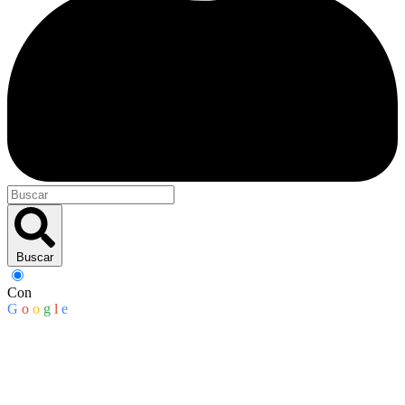
Buscar
Con
G
o
o
g
l
e