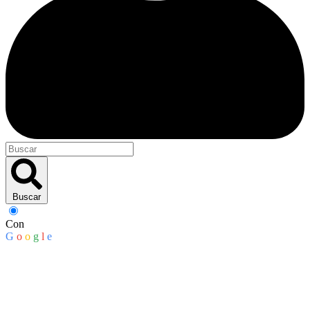
Buscar
Con
G
o
o
g
l
e