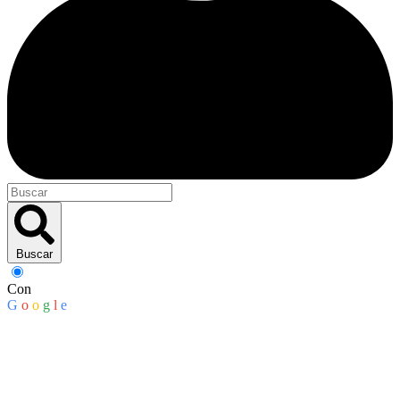
Buscar
Con
G
o
o
g
l
e