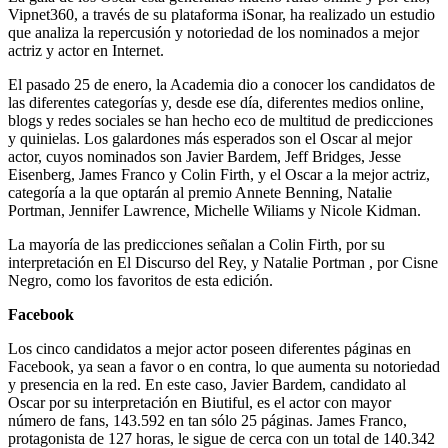
Vipnet360, a través de su plataforma iSonar, ha realizado un estudio
que analiza la repercusión y notoriedad de los nominados a mejor
actriz y actor en Internet.
El pasado 25 de enero, la Academia dio a conocer los candidatos de
las diferentes categorías y, desde ese día, diferentes medios online,
blogs y redes sociales se han hecho eco de multitud de predicciones
y quinielas. Los galardones más esperados son el Oscar al mejor
actor, cuyos nominados son Javier Bardem, Jeff Bridges, Jesse
Eisenberg, James Franco y Colin Firth, y el Oscar a la mejor actriz,
categoría a la que optarán al premio Annete Benning, Natalie
Portman, Jennifer Lawrence, Michelle Wiliams y Nicole Kidman.
La mayoría de las predicciones señalan a Colin Firth, por su
interpretación en El Discurso del Rey, y Natalie Portman , por Cisne
Negro, como los favoritos de esta edición.
Facebook
Los cinco candidatos a mejor actor poseen diferentes páginas en
Facebook, ya sean a favor o en contra, lo que aumenta su notoriedad
y presencia en la red. En este caso, Javier Bardem, candidato al
Oscar por su interpretación en Biutiful, es el actor con mayor
número de fans, 143.592 en tan sólo 25 páginas. James Franco,
protagonista de 127 horas, le sigue de cerca con un total de 140.342