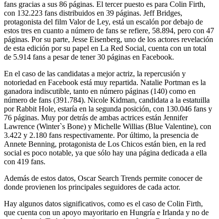
fans gracias a sus 86 páginas. El tercer puesto es para Colin Firth,
con 132.223 fans distribuidos en 39 páginas. Jeff Bridges,
protagonista del film Valor de Ley, está un escalón por debajo de
estos tres en cuanto a número de fans se refiere, 58.894, pero con 47
páginas. Por su parte, Jesse Eisenberg, uno de los actores revelación
de esta edición por su papel en La Red Social, cuenta con un total
de 5.914 fans a pesar de tener 30 páginas en Facebook.
En el caso de las candidatas a mejor actriz, la repercusión y
notoriedad en Facebook está muy repartida. Natalie Portman es la
ganadora indiscutible, tanto en número páginas (140) como en
número de fans (391.784). Nicole Kidman, candidata a la estatuilla
por Rabbit Hole, estaría en la segunda posición, con 130.046 fans y
76 páginas. Muy por detrás de ambas actrices están Jennifer
Lawrence (Winter`s Bone) y Michelle Willias (Blue Valentine), con
3.422 y 2.180 fans respectivamente. Por último, la presencia de
Annete Benning, protagonista de Los Chicos están bien, en la red
social es poco notable, ya que sólo hay una página dedicada a ella
con 419 fans.
Además de estos datos, Oscar Search Trends permite conocer de
donde provienen los principales seguidores de cada actor.
Hay algunos datos significativos, como es el caso de Colin Firth,
que cuenta con un apoyo mayoritario en Hungría e Irlanda y no de