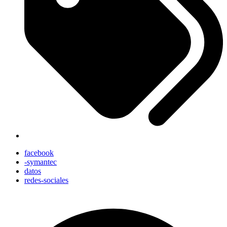
facebook
-symantec
datos
redes-sociales