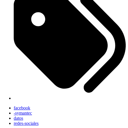
facebook
-symantec
datos
redes-sociales