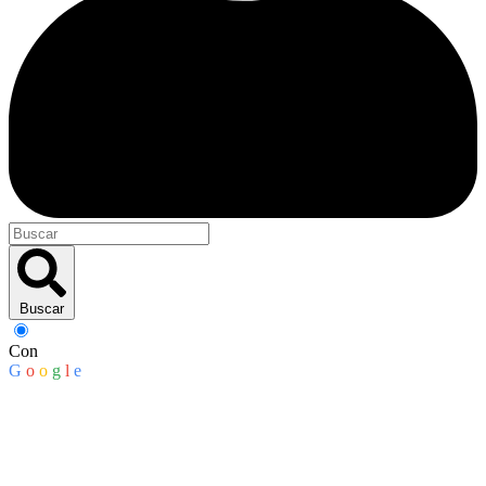
Buscar
Con
G
o
o
g
l
e