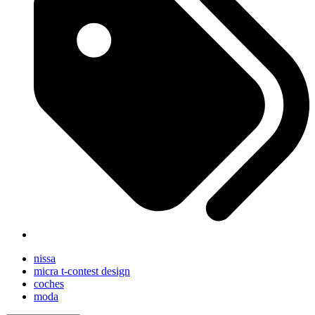
nissa
micra t-contest design
coches
moda