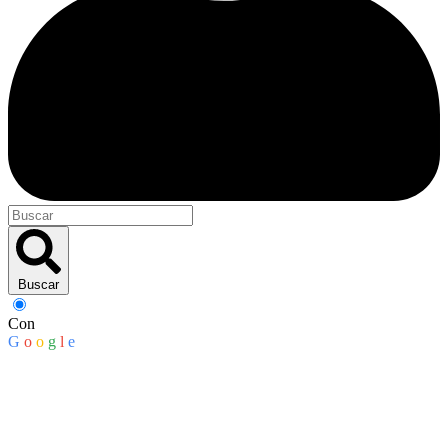
Buscar
Con
G
o
o
g
l
e