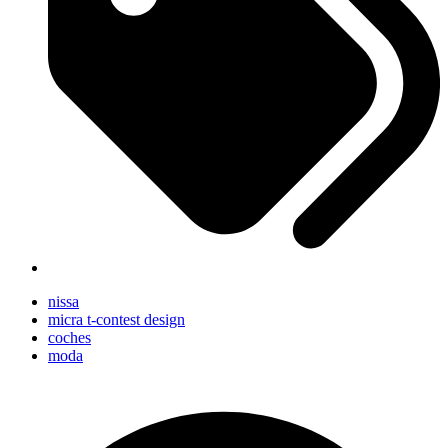
nissa
micra t-contest design
coches
moda