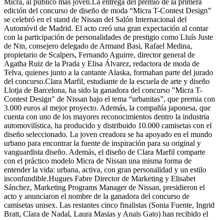
Micra, al público más joven.La entrega del premio de la primera
edición del concurso de diseño de moda “Micra T-Contest Design”
se celebró en el stand de Nissan del Salón Internacional del
Automóvil de Madrid. El acto creó una gran expectación al contar
con la participación de personalidades de prestigio como Lluís Juste
de Nin, consejero delegado de Armand Basi, Rafael Medina,
propietario de Scalpers, Fernando Aguirre, director general de
Agatha Ruiz de la Prada y Elisa Álvarez, redactora de moda de
Telva, quienes junto a la cantante Alaska, formaban parte del jurado
del concurso.Clara Marfil, estudiante de la escuela de arte y diseño
Llotja de Barcelona, ha sido la ganadora del concurso "Micra T-
Contest Design" de Nissan bajo el tema “urbanitas”, que premia con
3.000 euros al mejor proyecto. Además, la compañía japonesa, que
cuenta con uno de los mayores reconocimientos dentro la industria
automovilística, ha producido y distribuido 10.000 camisetas con el
diseño seleccionado. La joven creadora se ha apoyado en el mundo
urbano para encontrar la fuente de inspiración para su original y
vanguardista diseño. Además, el diseño de Clara Marfil comparte
con el práctico modelo Micra de Nissan una misma forma de
entender la vida: urbana, activa, con gran personalidad y un estilo
inconfundible.Hugues Fabre Director de Marketing y Elisabet
Sánchez, Marketing Programs Manager de Nissan, presidieron el
acto y anunciaron el nombre de la ganadora del concurso de
camisetas unisex. Las restantes cinco finalistas (Sonia Fuente, Ingrid
Bratt, Clara de Nadal, Laura Masias y Anaïs Gato) han recibido el