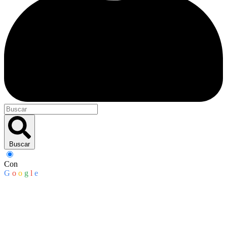
Buscar
Con
G
o
o
g
l
e