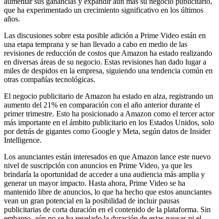
aumentar sus ganancias y expandir aún más su negocio publicitario,
que ha experimentado un crecimiento significativo en los últimos
años.
Las discusiones sobre esta posible adición a Prime Video están en
una etapa temprana y se han llevado a cabo en medio de las
revisiones de reducción de costos que Amazon ha estado realizando
en diversas áreas de su negocio. Estas revisiones han dado lugar a
miles de despidos en la empresa, siguiendo una tendencia común en
otras compañías tecnológicas.
El negocio publicitario de Amazon ha estado en alza, registrando un
aumento del 21% en comparación con el año anterior durante el
primer trimestre. Esto ha posicionado a Amazon como el tercer actor
más importante en el ámbito publicitario en los Estados Unidos, solo
por detrás de gigantes como Google y Meta, según datos de Insider
Intelligence.
Los anunciantes están interesados en que Amazon lance este nuevo
nivel de suscripción con anuncios en Prime Video, ya que les
brindaría la oportunidad de acceder a una audiencia más amplia y
generar un mayor impacto. Hasta ahora, Prime Video se ha
mantenido libre de anuncios, lo que ha hecho que estos anunciantes
vean un gran potencial en la posibilidad de incluir pausas
publicitarias de corta duración en el contenido de la plataforma. Sin
embargo, aún no se ha revelado la duración de estas pausas ni el