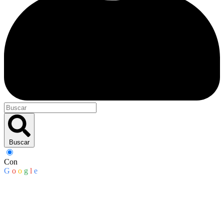
Buscar
Con
G
o
o
g
l
e