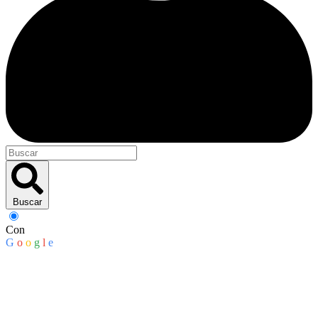
Buscar
Con
G
o
o
g
l
e