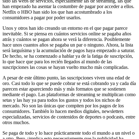
sido las webs de servicios, especialmente las de streaming, las que
han empezado ha asentar la costumbre de pagar por acceder a ellos.
Netflix o HBO han sido los que han acostumbrado a los
consumidores a pagar por poder usarlos.
Unos y otros han ido creando un entorno en el que pagar parece
inevitable. Si se piensa en cuántos servicios online se pagaba años
atrás y cuántos se pagan ahora se verá la diferencia. Posiblemente
hace unos cuantos años se pagaba un par o ninguno. Ahora, la lista
será larguísima y la acumulación de pagos haya empezado a saturar.
De hecho, se ha comenzado a hablar ya de la fatiga de suscripción,
lo que hace que para los recién llegados al mundo de las
suscripciones las cosas se hayan vuelto mucho más complicadas.
A pesar de este último punto, las suscripciones viven una edad de
oro. Casi todo lo que se puede cobrar se está cobrando ya y cada día
parecen estar apareciendo más y más formatos que se sostienen
mediante el pago. Las plataformas de streaming se multiplican como
setas y las hay ya para todos los gustos y todos los nichos de
mercado. No son las únicas que compiten por los pagos de los
consumidores. También lo hacen medios digitales, newsletters
especializadas, servicios de contenidos de deportes o podcasts, entre
otros muchos.
Se paga de todo y lo hace prácticamente todo el mundo a un nivel o
a otro. Pero ¿implica esto necesariamente que la publicidad ha