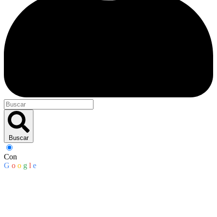
Buscar
Con
G
o
o
g
l
e