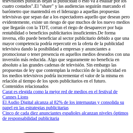
televisiones públicas dejan la publicidad o esto va a estallar por los
cuatro costados".El "share" y las audiencias seguirán marcando el
barómetro que mantendrá en el liderazgo a aquellas propuestas
televisivas que sepan dar a los espectadores aquello que desean pero
evidentemente, existe un riesgo de que muchos de los nuevo medios
que llegarán con la TDT, corran el riego de desaparecer por baja
rentabilidad o beneficios publicitarios insuficientes.De forma
inversa, ello puede beneficiar al sector publicitario debido a que una
mayor competencia podría repercutir en la oferta de la publicidad
televisiva dando la posibilidad a empresas y anunciantes a
promocionar o tener presencia en aquellos medios deseados con una
inversión más reducida. Algo que seguramente no beneficia en
absoluto a las grandes cadenas de televisión. Sin embargo las
propuestas de ley que contemplan la reducción de la publicidad en
los medios televisivos podría incrementar el valor de la misma en
relación al tiempo de los spots publicitarios en el futuro.
Contenidos relacionados
Carat es elegida como la mejor red de medios en el festival de
Cannes Lions
El Audio Digital alcanza al 82% de los internautas y consolida su
papel en las estrategias publicitarias
Cinco de cada diez anunciantes españoles alcanzan niveles óptimos
de responsabilidad publicitaria