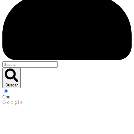
Buscar
Con
G
o
o
g
l
e