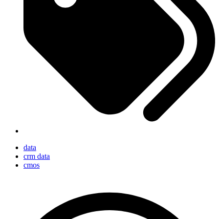
data
crm data
cmos