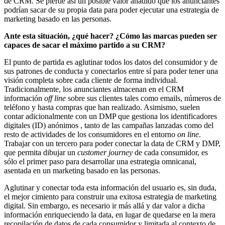
de CRM. Se pierde así un posible valor añadido que los anunciantes
podrían sacar de su propia data para poder ejecutar una estrategia de
marketing basado en las personas.
Ante esta situación, ¿qué hacer? ¿Cómo las marcas pueden ser
capaces de sacar el máximo partido a su CRM?
El punto de partida es aglutinar todos los datos del consumidor y de
sus patrones de conducta y conectarlos entre sí para poder tener una
visión completa sobre cada cliente de forma individual.
Tradicionalmente, los anunciantes almacenan en el CRM
información
off line
sobre sus clientes tales como emails, números de
teléfono y hasta compras que han realizado. Asimismo, suelen
contar adicionalmente con un DMP que gestiona los identificadores
digitales (ID) anónimos , tanto de las campañas lanzadas como del
resto de actividades de los consumidores en el entorno
on line
.
Trabajar con un tercero para poder conectar la data de CRM y DMP,
que permita dibujar un
customer journey
de cada consumidor, es
sólo el primer paso para desarrollar una estrategia omnicanal,
asentada en un marketing basado en las personas.
Aglutinar y conectar toda esta información del usuario es, sin duda,
el mejor cimiento para construir una exitosa estrategia de marketing
digital. Sin embargo, es necesario ir más allá y dar valor a dicha
información enriqueciendo la data, en lugar de quedarse en la mera
recopilación de datos de cada consumidor y limitada al contexto de