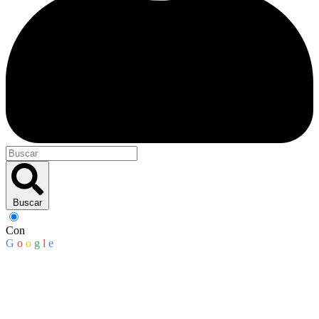
Buscar
Con
G
o
o
g
l
e