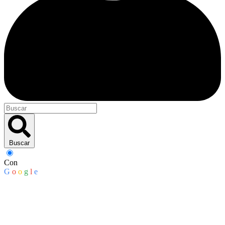
Buscar
Con
G
o
o
g
l
e