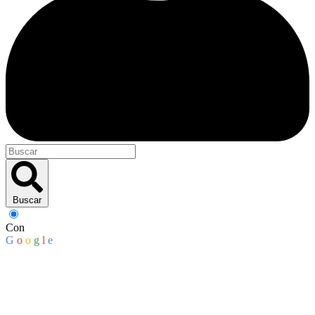
Buscar
Con
G
o
o
g
l
e