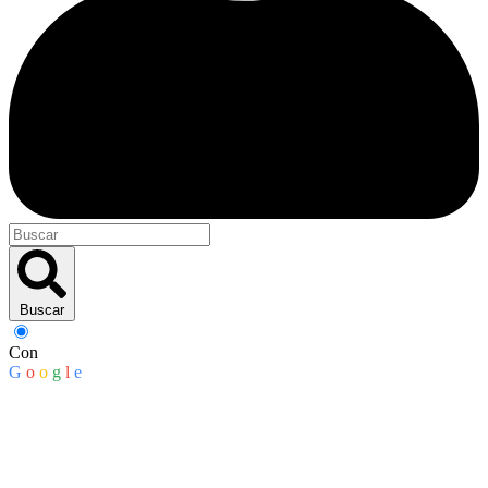
Buscar
Con
G
o
o
g
l
e