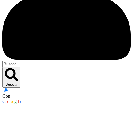
Buscar
Con
G
o
o
g
l
e