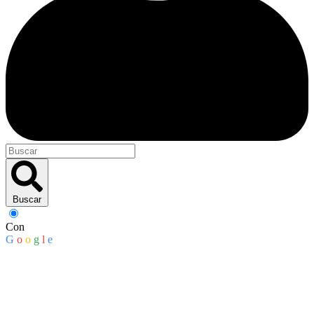
Buscar
Con
G
o
o
g
l
e