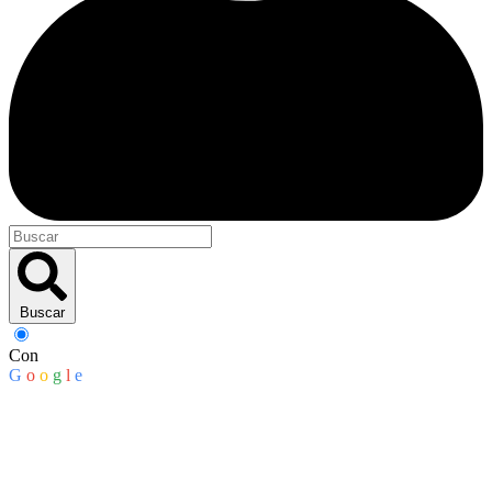
Buscar
Con
G
o
o
g
l
e