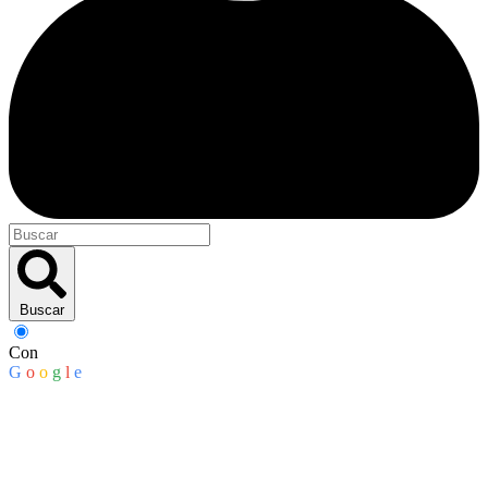
Buscar
Con
G
o
o
g
l
e