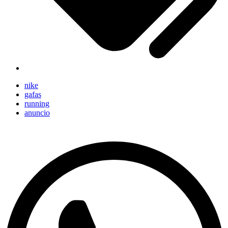
nike
gafas
running
anuncio