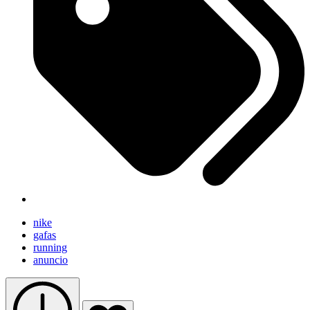
nike
gafas
running
anuncio