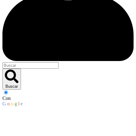
Buscar
Con
G
o
o
g
l
e