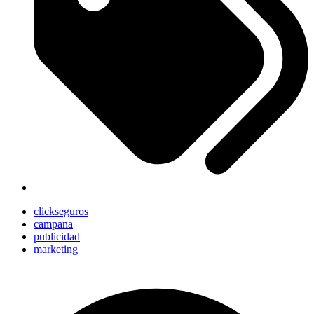
clickseguros
campana
publicidad
marketing