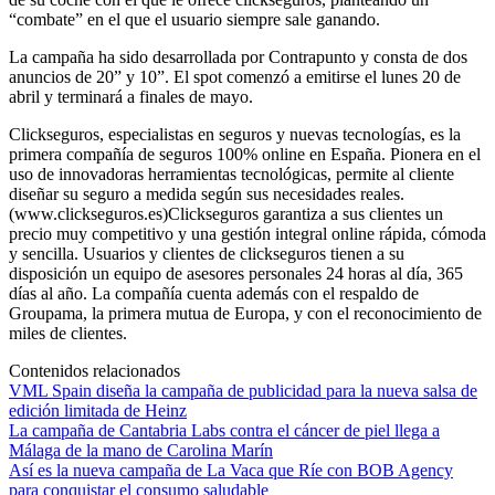
“combate” en el que el usuario siempre sale ganando.
La campaña ha sido desarrollada por Contrapunto y consta de dos
anuncios de 20” y 10”. El spot comenzó a emitirse el lunes 20 de
abril y terminará a finales de mayo.
Clickseguros, especialistas en seguros y nuevas tecnologías, es la
primera compañía de seguros 100% online en España. Pionera en el
uso de innovadoras herramientas tecnológicas, permite al cliente
diseñar su seguro a medida según sus necesidades reales.
(www.clickseguros.es)Clickseguros garantiza a sus clientes un
precio muy competitivo y una gestión integral online rápida, cómoda
y sencilla. Usuarios y clientes de clickseguros tienen a su
disposición un equipo de asesores personales 24 horas al día, 365
días al año. La compañía cuenta además con el respaldo de
Groupama, la primera mutua de Europa, y con el reconocimiento de
miles de clientes.
Contenidos relacionados
VML Spain diseña la campaña de publicidad para la nueva salsa de
edición limitada de Heinz
La campaña de Cantabria Labs contra el cáncer de piel llega a
Málaga de la mano de Carolina Marín
Así es la nueva campaña de La Vaca que Ríe con BOB Agency
para conquistar el consumo saludable