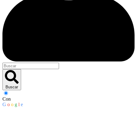
Buscar
Con
G
o
o
g
l
e