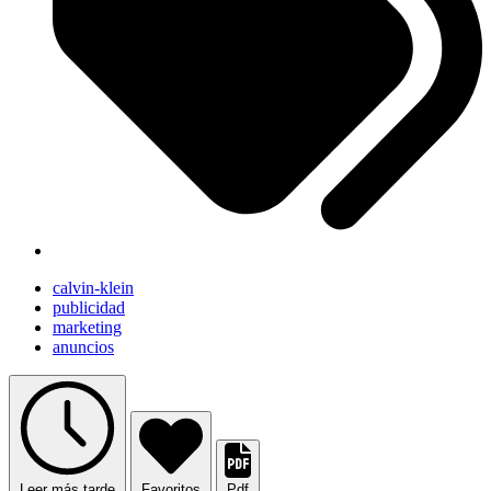
calvin-klein
publicidad
marketing
anuncios
Leer más tarde
Favoritos
Pdf