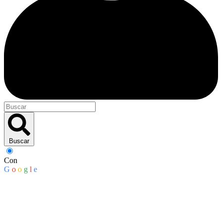
Buscar
Con
G
o
o
g
l
e