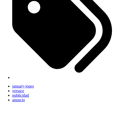
january-jones
versace
publicidad
anuncio