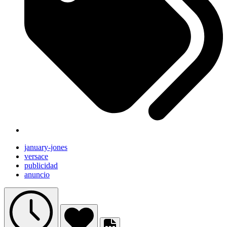
january-jones
versace
publicidad
anuncio