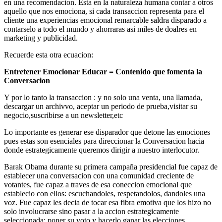
en una recomendacion. Esta en la naturaleza humana contar a otros
aquello que nos emociona, si cada transaccion representa para el
cliente una experiencias emocional remarcable saldra disparado a
contarselo a todo el mundo y ahorraras asi miles de doalres en
marketing y publicidad.
Recuerde esta otra ecuacion:
Entretener Emocionar Educar = Contenido que fomenta la
Conversacion
Y por lo tanto la transaccion : y no solo una venta, una llamada,
descargar un archivvo, aceptar un periodo de prueba,visitar su
negocio,suscribirse a un newsletter,etc
Lo importante es generar ese disparador que detone las emociones
pues estas son esenciales para direccionar la Conversacion hacia
donde estrategicamente queremos dirigir a nuestro interlocutor.
Barak Obama durante su primera campaña presidencial fue capaz de
establecer una conversacion con una comunidad creciente de
votantes, fue capaz a traves de esa coneccion emocional que
establecio con ellos: escuchandoles, respetandolos, dandoles una
voz. Fue capaz les decia de tocar esa fibra emotiva que los hizo no
solo involucrarse sino pasar a la accion estrategicamente
seleccionada: poner su voto y hacerlo ganar las elecciones