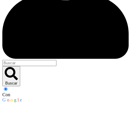
Buscar
Con
G
o
o
g
l
e