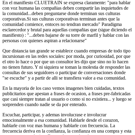
En el manifiesto CLUETRAIN se expresa claramente: "para hablar
con voz humana las compañias deben compartir las inquietudes de
la comunidad...deben preguntarse donde terminan sus culturas
corporativas.Si sus culturas corporativas terminan antes que la
comunidad comience, entoces no tendran mercado" Paradigma
esclarecedor y brutal para aquellas compañias que (sigue diciendo el
manifiesto) : "...deben bajarse de su torre de marfil y hablar con las
personas con quienes aspiran a relacionarse"
Que distancia tan grande se establece cuando empresas de todo tipo
incursionan en las redes sociales: por moda, por curiosidad, por que
el otro lo hace o por que un consultor les dijo que sino no lo hacen
no tienen futuro. Y ni siquiera se toman la molestia de responder las
consultas de sus seguidores o participar de conversaciones donde
"se escuche" y a partir de alli se transfiera valor a esa comunidad.
En la mayoria de los caso vemos imagenes bien cuidadas, textos
publicitarios que apestan a frases de ocasion, a frases pre-fabricadas
que casi siempre tratan al usuario o como si no existiera... y luego se
sorprenden cuando nadie se da por enterado.
Escuchar, participar, y ademas involucrase e involucrar
emocionalmente a esa comunidad. Hablarle desde el corazon,
hablarle con voz mas humana y hablarle con frecuencia. La
frecuencia deriva en la confianza, la confianza en una compra y esta