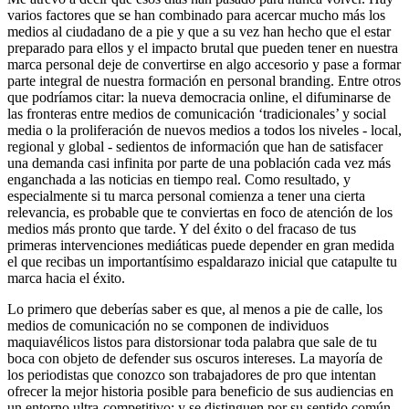
varios factores que se han combinado para acercar mucho más los
medios al ciudadano de a pie y que a su vez han hecho que el estar
preparado para ellos y el impacto brutal que pueden tener en nuestra
marca personal deje de convertirse en algo accesorio y pase a formar
parte integral de nuestra formación en personal branding. Entre otros
que podríamos citar: la nueva democracia online, el difuminarse de
las fronteras entre medios de comunicación ‘tradicionales’ y social
media o la proliferación de nuevos medios a todos los niveles - local,
regional y global - sedientos de información que han de satisfacer
una demanda casi infinita por parte de una población cada vez más
enganchada a las noticias en tiempo real. Como resultado, y
especialmente si tu marca personal comienza a tener una cierta
relevancia, es probable que te conviertas en foco de atención de los
medios más pronto que tarde. Y del éxito o del fracaso de tus
primeras intervenciones mediáticas puede depender en gran medida
el que recibas un importantísimo espaldarazo inicial que catapulte tu
marca hacia el éxito.
Lo primero que deberías saber es que, al menos a pie de calle, los
medios de comunicación no se componen de individuos
maquiavélicos listos para distorsionar toda palabra que sale de tu
boca con objeto de defender sus oscuros intereses. La mayoría de
los periodistas que conozco son trabajadores de pro que intentan
ofrecer la mejor historia posible para beneficio de sus audiencias en
un entorno ultra-competitivo: y se distinguen por su sentido común,