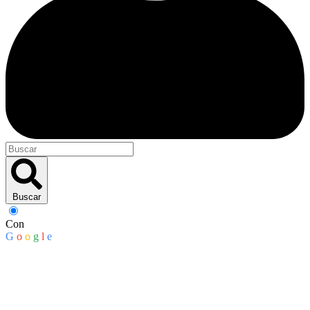
Buscar
Con
G
o
o
g
l
e