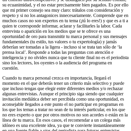
su ecuanimidad, y el no estar precisamente bien pagados. Es por ello
que mi primer consejo sea muy claro: trátalos con consideración y
respeto y si no los antagonices innecesariamente. Comprende que en
muchos casos no son expertos en tu tema (¡tú lo eres!) y que es a ti a
quien te corresponde informar, aclarar y facilitarles la labor. Cada
entrevista o aparición en los medios que se te ofrece es una
oportunidad de oro para transmitir tu marca personal y sus mensajes
fundamentales (tu estilo, tus valores o tu expertología) y jamás
deberían ser tomadas a la ligera - incluso si se trata tan sólo de ‘la
prensa local’. Responde a todas las preguntas con atención e
inteligencia y no olvides nunca que tu cliente final no es el periodista
sino los lectores, los oyentes o la audiencia del programa en
cuestión.
Cuando tu marca personal crezca en importancia, llegará el
momento en el que deberás tener un criterio más selectivo y puede
que incluso tengas que elegir entre diferentes medios y/o rechazar
algunas entrevistas. Aunque el principio siga siendo que cualquier
invitación mediática deber ser percibida como una oportunidad, es
aconsejable llegados a este punto el no participar en programas en
los que los temas a tratar no sean de tu interés particular, en los que
no eres experto o que por otros motivos no son acordes o están en la
línea de tu marca. En esos casos, el recomendar a un colega más
idóneo es una excelente idea, ya que te convierte instantáneamente
en una fuente fiable a ojos del periodista para futuras entrevistas.