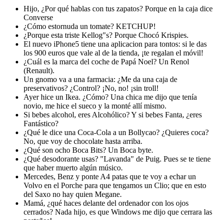
Hijo, ¿Por qué hablas con tus zapatos? Porque en la caja dice
Converse
¿Cómo estornuda un tomate? KETCHUP!
¿Porque esta triste Kellog"s? Porque Chocó Krispies.
El nuevo iPhone5 tiene una aplicacion para tontos: si le das
los 900 euros que vale al de la tienda, ¡te regalan el móvil!
¿Cuál es la marca del coche de Papá Noel? Un Renol
(Renault).
Un gnomo va a una farmacia: ¿Me da una caja de
preservativos? ¿Control? ¡No, no! ¡sin troll!
Ayer hice un Ikea. ¿Cómo? Una chica me dijo que tenía
novio, me hice el sueco y la monté allí mismo.
Si bebes alcohol, eres Alcohólico? Y si bebes Fanta, ¿eres
Fantástico?
¿Qué le dice una Coca-Cola a un Bollycao? ¿Quieres coca?
No, que voy de chocolate hasta arriba.
¿Qué son ocho Boca Bits? Un Boca byte.
¿Qué desodorante usas? "Lavanda" de Puig. Pues se te tiene
que haber muerto algún músico.
Mercedes, Benz y ponte A4 patas que te voy a echar un
Volvo en el Porche para que tengamos un Clio; que en esto
del Saxo no hay quien Megane.
Mamá, ¿qué haces delante del ordenador con los ojos
cerrados? Nada hijo, es que Windows me dijo que cerrara las