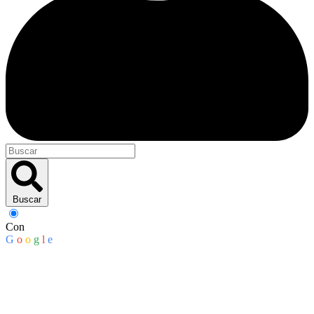
Buscar
Con
G
o
o
g
l
e