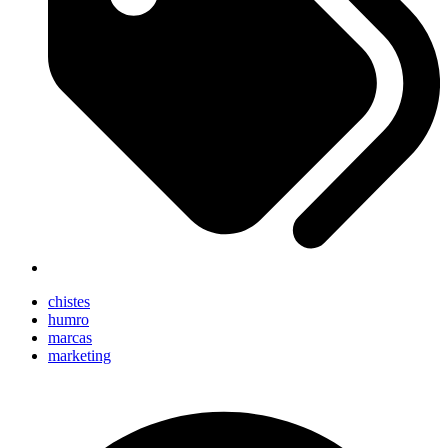
chistes
humro
marcas
marketing