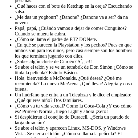
pestañas!
¿Qué haces con el bote de Ketchup en la oreja? Escuchando
salsa.
¿Me das un yoghourt? ¿Danone? ¿Danone va a ser? da na
nevera.
Papá, papá, ¿Cuándo vamos a dejar de comer Conguitos?
Cuando se muera la cabra.
¿Cómo se llama el padre de ET? DONete.
¿En qué se parecen la Playstation y los pechos? Pues en que
ambos son para los niños, pero casi siempre son los hombres
los que terminan jugando con ellos.
¿Sabes algún chiste de Citroën? Sí, ¡c3!
Se abre el telón y se ve un tetrabrik de Don Simón ¿Cómo se
titula la película? Estinto Básico.
Hola, bienvenido a McDonalds, ¿Qué desea? ¿Qué me
recomienda? La nueva McArena ¿Qué lleva? Alegría y cosa
buena.
Un huérfano que entra a un Telepizza y le dice el empleado:
¿Qué quieres niño? Dos familiares.
¿Cómo va tu vida sexual? Como la Coca-Cola ¿Y eso cómo
es? Primero Normal, luego Light y ahora ¡Zero!
Si despidieran al conejito de Duracell...¿Sería un parado de
larga duración?
Se abre el telón y aparecen Linux, MS-DOS, y Windows
Vista. Se cierra el telón. ¿Cómo se llama la película? El